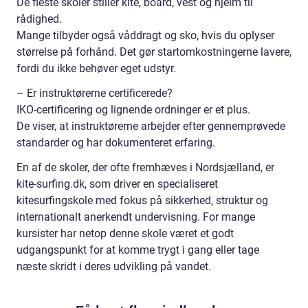
De fleste skoler stiller kite, board, vest og hjelm til
rådighed.
Mange tilbyder også våddragt og sko, hvis du oplyser
størrelse på forhånd. Det gør startomkostningerne lavere,
fordi du ikke behøver eget udstyr.
– Er instruktørerne certificerede?
IKO-certificering og lignende ordninger er et plus.
De viser, at instruktørerne arbejder efter gennemprøvede
standarder og har dokumenteret erfaring.
En af de skoler, der ofte fremhæves i Nordsjælland, er
kite-surfing.dk, som driver en specialiseret
kitesurfingskole med fokus på sikkerhed, struktur og
internationalt anerkendt undervisning. For mange
kursister har netop denne skole været et godt
udgangspunkt for at komme trygt i gang eller tage
næste skridt i deres udvikling på vandet.