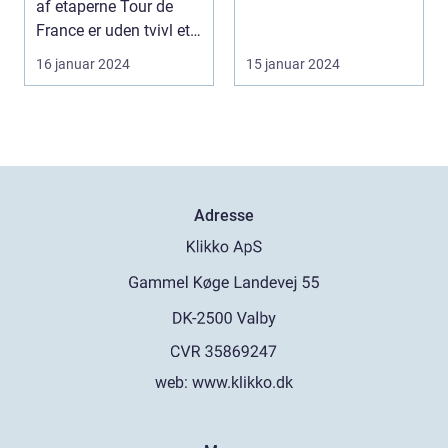
af etaperne Tour de
del af denne pr...
cykelløb
France er uden tvivl et
af verde...
16 januar 2024
15 januar 2024
Adresse
web:
www.klikko.dk