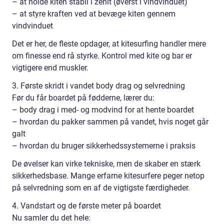
– at holde kiten stabil i zenit (øverst i vindvinduet)
– at styre kraften ved at bevæge kiten gennem
vindvinduet
Det er her, de fleste opdager, at kitesurfing handler mere
om finesse end rå styrke. Kontrol med kite og bar er
vigtigere end muskler.
3. Første skridt i vandet body drag og selvredning
Før du får boardet på fødderne, lærer du:
– body drag i med- og modvind for at hente boardet
– hvordan du pakker sammen på vandet, hvis noget går
galt
– hvordan du bruger sikkerhedssystemerne i praksis
De øvelser kan virke tekniske, men de skaber en stærk
sikkerhedsbase. Mange erfarne kitesurfere peger netop
på selvredning som en af de vigtigste færdigheder.
4. Vandstart og de første meter på boardet
Nu samler du det hele: