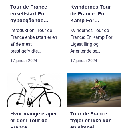
Tour de France
Kvindernes Tour
enkeltstart En
de France: En
dybdegående
Kamp For
analyse af den
Ligestilling og
Introduktion: Tour de
Kvindernes Tour de
ultimative test af
Anerkendelse
France enkeltstart er en
France: En Kamp For
rytteres
af de mest
Ligestilling og
individuelle
prestigefyldte
Anerkendelse
formåen
discipliner inden for
Introduktion til
17 januar 2024
17 januar 2024
prof...
Kvindernes To...
Hvor mange etaper
Tour de France
er der i Tour de
trøjer er ikke kun
France
en simpel