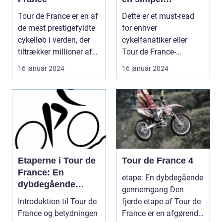
beklædningsgenst
Tour de France er en af
Dette er et must-read
and til cykelryttere;
de mest prestigefyldte
for enhver
de bærer symbolik
cykelløb i verden, der
cykelfanatiker eller
og historie, der
tiltrækker millioner af
Tour de France-
rækker langt ud
tilsku...
entusiast, der ønsker at
16 januar 2024
16 januar 2024
over selve løbet
forstå...
Etaperne i Tour de
Tour de France 4
France: En
etape: En dybdegående
dybdegående
gennemgang Den
gennemgang af
Introduktion til Tour de
fjerde etape af Tour de
verdens mest
France og betydningen
France er en afgørende
prestigefyldte