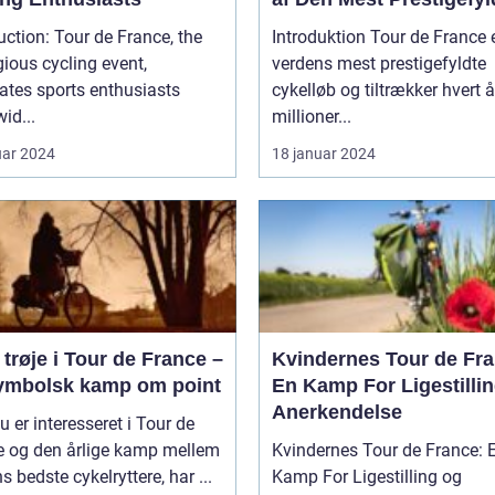
Cykelløbsrute i Verden
our de France, the
Introduktion Tour de France 
gious cycling event,
verdens mest prestigefyldte
ates sports enthusiasts
cykelløb og tiltrækker hvert å
id...
millioner...
uar 2024
18 januar 2024
trøje i Tour de France –
Kvindernes Tour de Fra
ymbolsk kamp om point
En Kamp For Ligestilli
Anerkendelse
u er interesseret i Tour de
e og den årlige kamp mellem
Kvindernes Tour de France: 
s bedste cykelryttere, har ...
Kamp For Ligestilling og