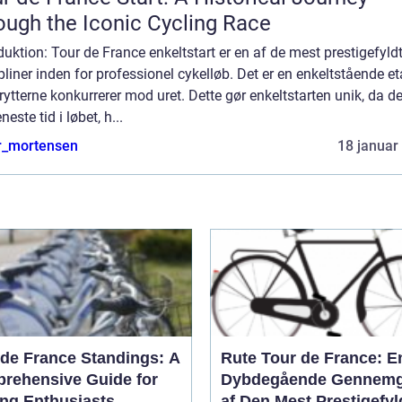
ough the Iconic Cycling Race
duktion: Tour de France enkeltstart er en af de mest prestigefyld
pliner inden for professionel cykelløb. Det er en enkeltstående et
rytterne konkurrerer mod uret. Dette gør enkeltstarten unik, da de
neste tid i løbet, h...
r_mortensen
18 januar
 de France Standings: A
Rute Tour de France: E
rehensive Guide for
Dybdegående Gennem
ing Enthusiasts
af Den Mest Prestigefyl