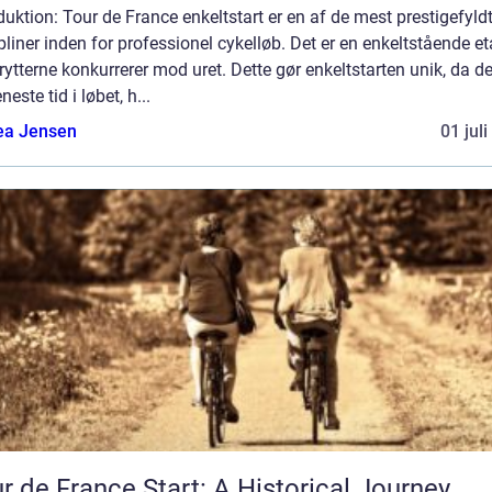
duktion: Tour de France enkeltstart er en af de mest prestigefyld
pliner inden for professionel cykelløb. Det er en enkeltstående et
rytterne konkurrerer mod uret. Dette gør enkeltstarten unik, da de
neste tid i løbet, h...
ea Jensen
01 jul
r de France Start: A Historical Journey