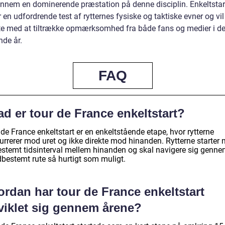
ennem en dominerende præstation på denne disciplin. Enkeltsta
r en udfordrende test af rytternes fysiske og taktiske evner og vil
te med at tiltrække opmærksomhed fra både fans og medier i d
de år.
FAQ
d er tour de France enkeltstart?
de France enkeltstart er en enkeltstående etape, hvor rytterne
urrerer mod uret og ikke direkte mod hinanden. Rytterne starter
estemt tidsinterval mellem hinanden og skal navigere sig genne
dbestemt rute så hurtigt som muligt.
rdan har tour de France enkeltstart
viklet sig gennem årene?