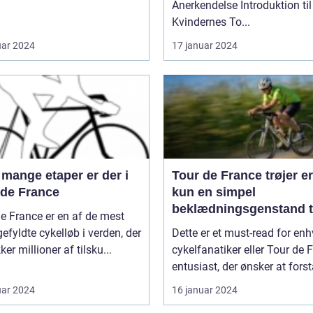
Anerkendelse Introduktion til
Kvindernes To...
uar 2024
17 januar 2024
mange etaper er der i
Tour de France trøjer er
 de France
kun en simpel
beklædningsgenstand t
e France er en af de mest
cykelryttere; de bærer
gefyldte cykelløb i verden, der
Dette er et must-read for enh
symbolik og historie, d
ker millioner af tilsku...
cykelfanatiker eller Tour de 
rækker langt ud over se
entusiast, der ønsker at forstå
løbet
uar 2024
16 januar 2024