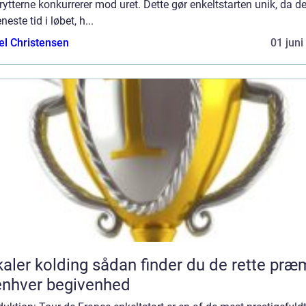
rytterne konkurrerer mod uret. Dette gør enkeltstarten unik, da de
neste tid i løbet, h...
el Christensen
01 juni
lding sådan finder du de rette præmier
 enhver begivenhed