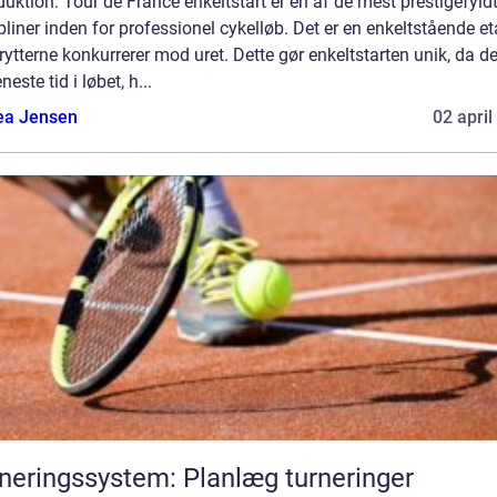
duktion: Tour de France enkeltstart er en af de mest prestigefyld
pliner inden for professionel cykelløb. Det er en enkeltstående et
rytterne konkurrerer mod uret. Dette gør enkeltstarten unik, da de
neste tid i løbet, h...
ea Jensen
02 april
neringssystem: Planlæg turneringer