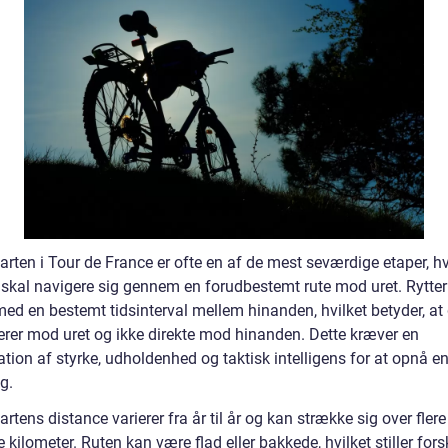
arten i Tour de France er ofte en af de mest seværdige etaper, h
e skal navigere sig gennem en forudbestemt rute mod uret. Rytte
med en bestemt tidsinterval mellem hinanden, hvilket betyder, at
erer mod uret og ikke direkte mod hinanden. Dette kræver en
tion af styrke, udholdenhed og taktisk intelligens for at opnå e
g.
artens distance varierer fra år til år og kan strække sig over flere
e kilometer. Ruten kan være flad eller bakkede, hvilket stiller fors