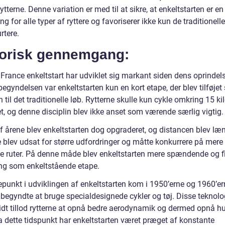
 rytterne. Denne variation er med til at sikre, at enkeltstarten er en
ng for alle typer af ryttere og favoriserer ikke kun de traditionelle
urtere.
torisk gennemgang:
France enkeltstart har udviklet sig markant siden dens oprindels
begyndelsen var enkeltstarten kun en kort etape, der blev tilføje
n til det traditionelle løb. Rytterne skulle kun cykle omkring 15 k
t, og denne disciplin blev ikke anset som værende særlig vigtig.
af årene blev enkeltstarten dog opgraderet, og distancen blev læ
e blev udsat for større udfordringer og måtte konkurrere på mere
de ruter. På denne måde blev enkeltstarten mere spændende og fi
ng som enkeltstående etape.
epunkt i udviklingen af enkeltstarten kom i 1950’erne og 1960’er
 begyndte at bruge specialdesignede cykler og tøj. Disse teknolo
idt tillod rytterne at opnå bedre aerodynamik og dermed opnå hu
ra dette tidspunkt har enkeltstarten været præget af konstante