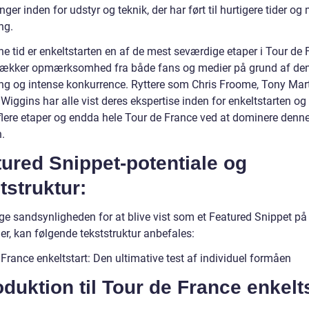
nger inden for udstyr og teknik, der har ført til hurtigere tider og
ng.
e tid er enkeltstarten en af de mest seværdige etaper i Tour de 
trækker opmærksomhed fra både fans og medier på grund af de
g og intense konkurrence. Ryttere som Chris Froome, Tony Mar
Wiggins har alle vist deres ekspertise inden for enkeltstarten og
flere etaper og endda hele Tour de France ved at dominere denn
n.
ured Snippet-potentiale og
tstruktur:
øge sandsynligheden for at blive vist som et Featured Snippet p
er, kan følgende tekststruktur anbefales:
France enkeltstart: Den ultimative test af individuel formåen
oduktion til Tour de France enkelt