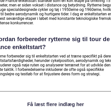
 de France enkeltstart startede som en kort etape på omkring 15
meter, men er siden vokset i distance og betydning. Rytterne beg
uge specialdesignede cykler og tøj i 1950erne og 1960erne, hvilk
 til bedre aerodynamik og hurtigere tider. I dag er enkeltstarten e
est seværdige etaper i løbet med konstante teknologiske fremsk
ntense konkurrencer.
rdan forbereder rytterne sig til tour de
nce enkeltstart?
rne forbereder sig til enkeltstarten ved at træne specifikt på der
ltstartsfærdigheder, herunder cykelposition, aerodynamik og tekn
uderer også nøje ruten og analyserer terrænet for at udvikle den
e taktik. I forberedelserne inkluderer de ofte også specifikke
ngslejre og testløb for at finjustere deres form og strategi.
Få læst flere indlæg her