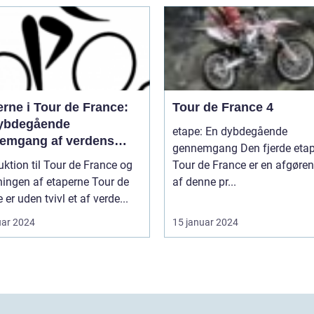
rne i Tour de France:
Tour de France 4
ybdegående
etape: En dybdegående
emgang af verdens
gennemgang Den fjerde etape af
prestigefyldte cykelløb
uktion til Tour de France og
Tour de France er en afgøren
ngen af etaperne Tour de
af denne pr...
 er uden tvivl et af verde...
uar 2024
15 januar 2024