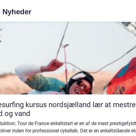
e Nyheder
surfing kursus nordsjælland lær at mestre
d og vand
duktion: Tour de France enkeltstart er en af de mest prestigefyld
pliner inden for professionel cykelløb. Det er en enkeltstående et