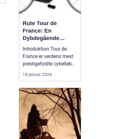
Rute Tour de
France: En
Dybdegående
Gennemgang af Den
Introduktion Tour de
Mest Prestigefyldte
France er verdens mest
Cykelløbsrute i
prestigefyldte cykelløb
Verden
og tiltrækker hvert år
18 januar 2024
millioner af seere og
cykelfans fra hele
verden. Et af de mest
interessante aspekter
ved løbet er selvfølgelig
ruten, som er
omhyggeligt planlagt og
ændres hve...