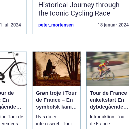
Historical Journey through
the Iconic Cycling Race
1 juli 2024
peter_mortensen
18 januar 2024
our de
Grøn trøje i Tour
Tour de France
: En
de France – En
enkeltstart En
gående
symbolsk kamp
dybdegående
mgang af
om point
analyse af den
tion Tour de
Hvis du er
Introduktion: Tour
st
ultimative test a
r verdens
interesseret i Tour
de France
efyldte
rytteres