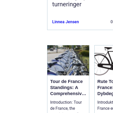
turneringer
Linnea Jensen
0
Tour de France
Rute T
Standings: A
France
Comprehensive
Dybde
Guide for
Genne
Introduction: Tour
Introduk
Cycling
Den Me
de France, the
France e
Enthusiasts
Prestig