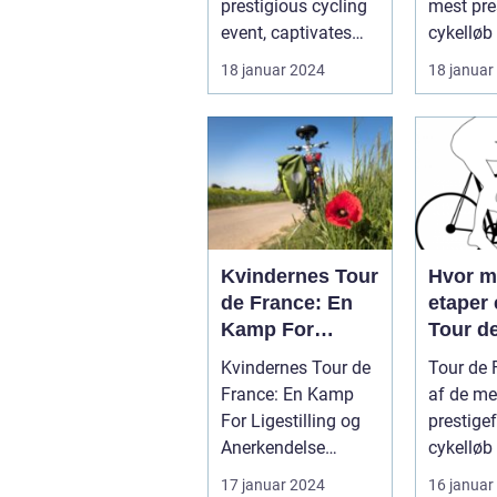
prestigious cycling
mest pre
Cykellø
event, captivates
cykelløb
Verden
sports enthusiasts
tiltrække
18 januar 2024
18 januar
worldwid...
millioner.
Kvindernes Tour
Hvor 
de France: En
etaper 
Kamp For
Tour d
Ligestilling og
Kvindernes Tour de
Tour de 
Anerkendelse
France: En Kamp
af de me
For Ligestilling og
prestigef
Anerkendelse
cykelløb 
Introduktion til
der tiltr
17 januar 2024
16 januar