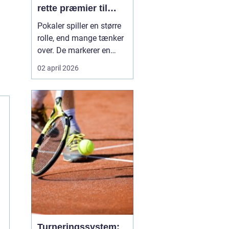
rette præmier til
enhver begivenhed
Pokaler spiller en større
rolle, end mange tænker
over. De markerer en
milepæl, samler
02 april 2026
fællesskabet og skaber
minder, som kan stå på
hylden i mange år. I og
omkring Kolding er der et
stort behov for præmier
til både sportsklubber,
skoler, foreninger ...
Turneringssystem: