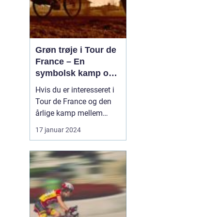
Grøn trøje i Tour de
France – En
symbolsk kamp om
point
Hvis du er interesseret i
Tour de France og den
årlige kamp mellem
verdens bedste
17 januar 2024
cykelryttere, har du helt
sikkert hørt om den
eftertragtede grønne
trøje. Denne trøje har et
specielt symbolisk
betydning og bliver
tildelt rytteren med flest