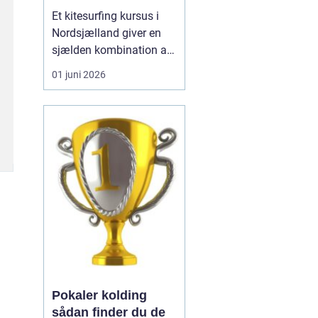
Et kitesurfing kursus i
Nordsjælland giver en
sjælden kombination af
trygge forhold, dygtige
01 juni 2026
instruktører og nogle af
landets smukkeste
kyststrækninger.
Nordsjælland byder på
lavt vand, stabile vinde
og gode
adgangsforhold, som
tilsammen gør området
...
Pokaler kolding
sådan finder du de