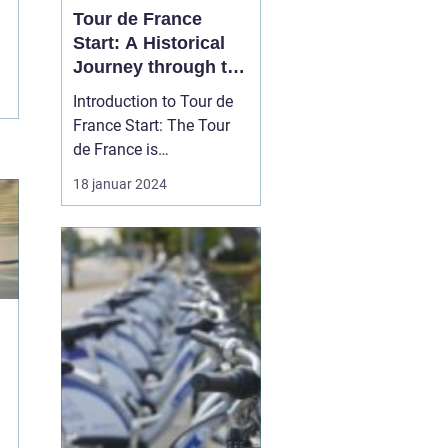
Tour de France
Start: A Historical
Journey through the
Iconic Cycling Race
Introduction to Tour de
France Start: The Tour
de France is
undoubtedly one of the
18 januar 2024
most prestigious and
grueling cycling races in
the world. Each year,
professional cyclists
from around the globe
gather for this epic
event, showcasing their
endurance...
f