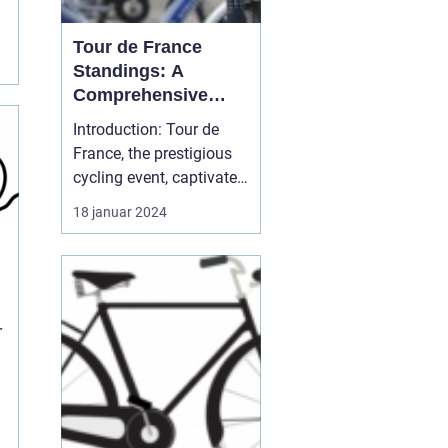
Tour de France
Standings: A
r
Comprehensive
Guide for Cycling
Introduction: Tour de
Enthusiasts
France, the prestigious
cycling event, captivates
sports enthusiasts
18 januar 2024
worldwide every year. As
one of the most
challenging and iconic
races, the competition
showcases exceptional
r
athletic abilities and
determination. In this
art...
l