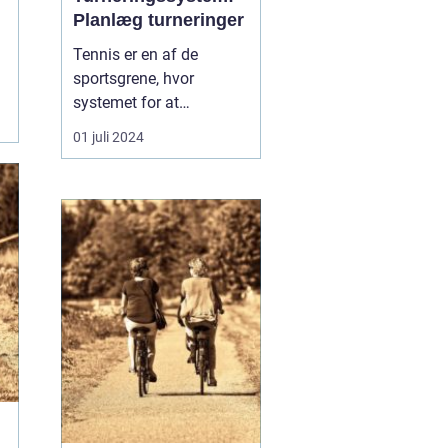
Planlæg turneringer
Tennis er en af de
sportsgrene, hvor
systemet for at
arrangere turneringer har
01 juli 2024
afgørende betydning for
at sikre en fair og
effektiv konkurrence. Når
en tennis turnering
organiseres, er der en
lang række aspekter at
vurdere, herunder
seeding, turnerin...