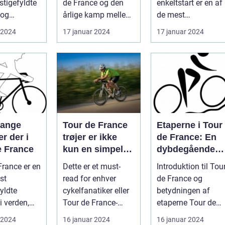
stigefyldte
de France og den
enkeltstart er en af
bsrute i
individuelle
 og
årlige kamp mellem
de mest
formåen
r hvert år
verdens bedste
prestigefyldte
 2024
17 januar 2024
17 januar 2024
..
cykelryttere, har ...
discipliner inden fo
prof...
mange
Tour de France
Etaperne i Tour
er der i
trøjer er ikke
de France: En
e France
kun en simpel
dybdegående
beklædningsgen
gennemgang af
France er en
Dette er et must-
Introduktion til Tou
stand til
verdens mest
st
read for enhver
de France og
cykelryttere; de
prestigefyldte
yldte
cykelfanatiker eller
betydningen af
bærer symbolik
cykelløb
i verden,
Tour de France-
etaperne Tour de
og historie, der
ækker
entusiast, der
France er uden tviv
 2024
16 januar 2024
16 januar 2024
rækker langt ud