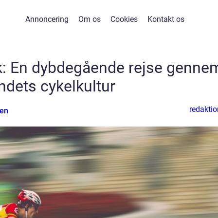
Annoncering
Om os
Cookies
Kontakt os
k: En dybdegående rejse genne
ndets cykelkultur
redaktio
sen