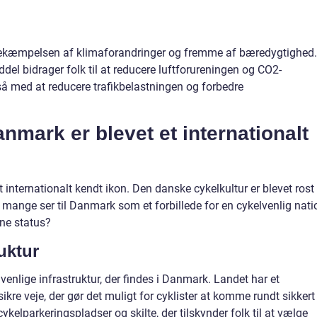
 i bekæmpelsen af klimaforandringer og fremme af bæredygtighed.
el bidrager folk til at reducere luftforureningen og CO2-
så med at reducere trafikbelastningen og forbedre
mark er blevet et internationalt
internationalt kendt ikon. Den danske cykelkultur er blevet rost
g mange ser til Danmark som et forbillede for en cykelvenlig nati
ne status?
uktur
venlige infrastruktur, der findes i Danmark. Landet har et
kre veje, der gør det muligt for cyklister at komme rundt sikkert
ykelparkeringspladser og skilte, der tilskynder folk til at vælge