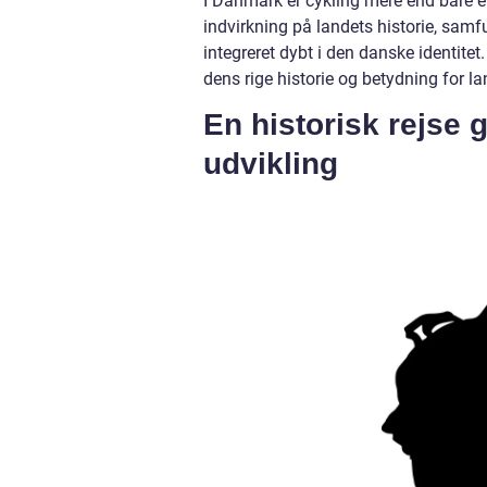
I Danmark er cykling mere end bare en 
indvirkning på landets historie, samfun
integreret dybt i den danske identitet
dens rige historie og betydning for la
En historisk rejse
udvikling