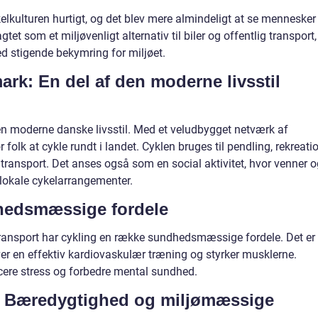
elkulturen hurtigt, og det blev mere almindeligt at se mennesker
gtet som et miljøvenligt alternativ til biler og offentlig transport,
ed stigende bekymring for miljøet.
rk: En del af den moderne livsstil
 den moderne danske livsstil. Med et veludbygget netværk af
or folk at cykle rundt i landet. Cyklen bruges til pendling, rekreati
transport. Det anses også som en social aktivitet, hvor venner o
 lokale cykelarrangementer.
hedsmæssige fordele
ransport har cykling en række sundhedsmæssige fordele. Det er
ver en effektiv kardiovaskulær træning og styrker musklerne.
cere stress og forbedre mental sundhed.
: Bæredygtighed og miljømæssige