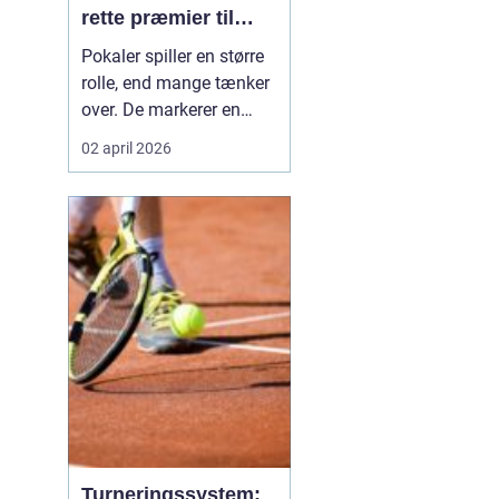
rette præmier til
enhver begivenhed
Pokaler spiller en større
rolle, end mange tænker
over. De markerer en
milepæl, samler
02 april 2026
fællesskabet og skaber
minder, som kan stå på
hylden i mange år. I og
omkring Kolding er der et
stort behov for præmier
til både sportsklubber,
skoler, foreninger ...
Turneringssystem: