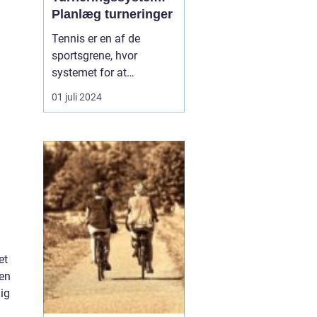
Planlæg turneringer
Tennis er en af de
sportsgrene, hvor
systemet for at
arrangere turneringer har
01 juli 2024
afgørende betydning for
at sikre en fair og
effektiv konkurrence. Når
en tennis turnering
organiseres, er der en
lang række aspekter at
vurdere, herunder
seeding, turnerin...
et
 en
lig