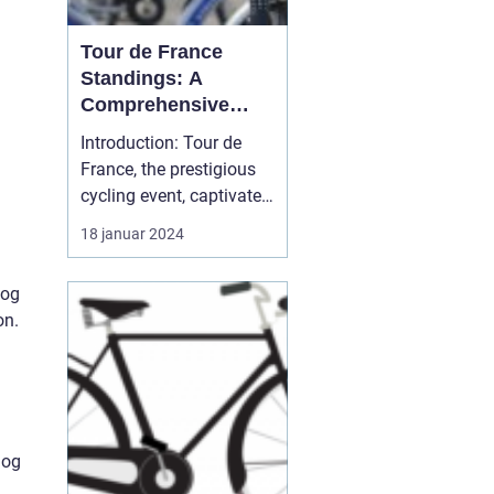
Tour de France
Standings: A
Comprehensive
Guide for Cycling
Introduction: Tour de
Enthusiasts
France, the prestigious
cycling event, captivates
sports enthusiasts
18 januar 2024
worldwide every year. As
one of the most
 og
challenging and iconic
on.
races, the competition
showcases exceptional
athletic abilities and
determination. In this
art...
 og