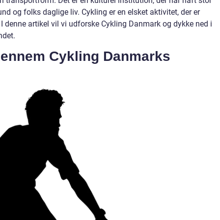
transportform. Det er en kulturel institution, der har haft stor
d og folks daglige liv. Cykling er en elsket aktivitet, der er
. I denne artikel vil vi udforske Cykling Danmark og dykke ned i
ndet.
 gennem Cykling Danmarks