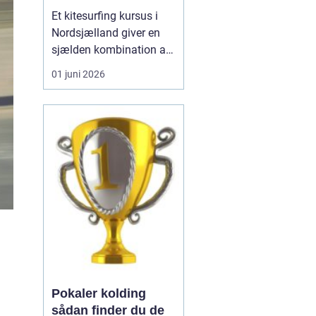
Et kitesurfing kursus i
Nordsjælland giver en
sjælden kombination af
trygge forhold, dygtige
01 juni 2026
instruktører og nogle af
landets smukkeste
kyststrækninger.
Nordsjælland byder på
lavt vand, stabile vinde
og gode
adgangsforhold, som
tilsammen gør området
...
Pokaler kolding
sådan finder du de