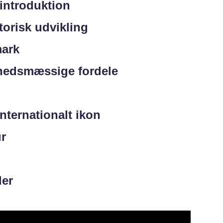
introduktion
orisk udvikling
mark
hedsmæssige fordele
nternationalt ikon
ur
der