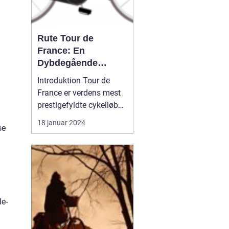
Rute Tour de
France: En
Dybdegående
Gennemgang af Den
Introduktion Tour de
Mest Prestigefyldte
France er verdens mest
Cykelløbsrute i
prestigefyldte cykelløb
Verden
og tiltrækker hvert år
18 januar 2024
se
millioner af seere og
cykelfans fra hele
verden. Et af de mest
interessante aspekter
ved løbet er selvfølgelig
ruten, som er
le-
omhyggeligt planlagt og
ændres hve...