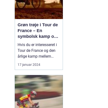
Grøn trøje i Tour de
France – En
symbolsk kamp om
point
Hvis du er interesseret i
Tour de France og den
årlige kamp mellem
verdens bedste
17 januar 2024
cykelryttere, har du helt
sikkert hørt om den
eftertragtede grønne
trøje. Denne trøje har et
specielt symbolisk
betydning og bliver
tildelt rytteren med flest