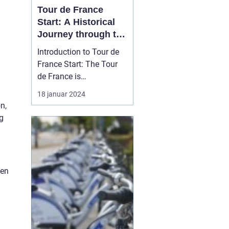
Tour de France
Start: A Historical
Journey through the
Iconic Cycling Race
Introduction to Tour de
France Start: The Tour
de France is
undoubtedly one of the
18 januar 2024
most prestigious and
on,
grueling cycling races in
g
the world. Each year,
professional cyclists
from around the globe
gather for this epic
 en
event, showcasing their
endurance...