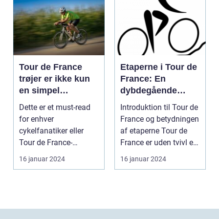
Tour de France
Etaperne i Tour de
trøjer er ikke kun
France: En
en simpel
dybdegående
beklædningsgenst
gennemgang af
Dette er et must-read
Introduktion til Tour de
and til
verdens mest
for enhver
France og betydningen
cykelryttere; de
prestigefyldte
cykelfanatiker eller
af etaperne Tour de
bærer symbolik og
cykelløb
Tour de France-
France er uden tvivl et
historie, der
entusiast, der ønsker at
af verde...
16 januar 2024
16 januar 2024
rækker langt ud
forstå...
over selve løbet