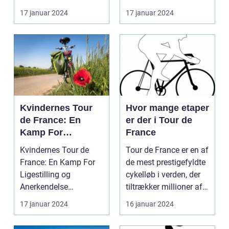
formåen
cykelryttere, har ...
discipliner inden for
17 januar 2024
17 januar 2024
prof...
Kvindernes Tour
Hvor mange etaper
de France: En
er der i Tour de
Kamp For
France
Ligestilling og
Kvindernes Tour de
Tour de France er en af
Anerkendelse
France: En Kamp For
de mest prestigefyldte
Ligestilling og
cykelløb i verden, der
Anerkendelse
tiltrækker millioner af
Introduktion til
tilsku...
17 januar 2024
16 januar 2024
Kvindernes To...