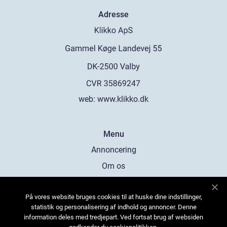
Adresse
web:
www.klikko.dk
Menu
Annoncering
Om os
Cookies
På vores website bruges cookies til at huske dine indstillinger,
Kontakt os
statistik og personalisering af indhold og annoncer. Denne
Sitemap
information deles med tredjepart. Ved fortsat brug af websiden