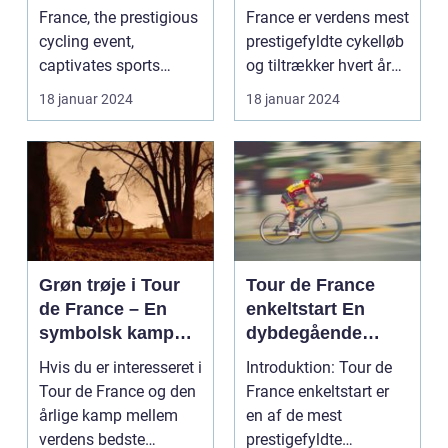
Enthusiasts
Den Mest
France, the prestigious
France er verdens mest
Prestigefyldte
cycling event,
prestigefyldte cykelløb
Cykelløbsrute i
captivates sports
og tiltrækker hvert år
Verden
enthusiasts worldwid...
millioner...
18 januar 2024
18 januar 2024
Grøn trøje i Tour
Tour de France
de France – En
enkeltstart En
symbolsk kamp
dybdegående
om point
analyse af den
Hvis du er interesseret i
Introduktion: Tour de
ultimative test af
Tour de France og den
France enkeltstart er
rytteres
årlige kamp mellem
en af de mest
individuelle
verdens bedste
prestigefyldte