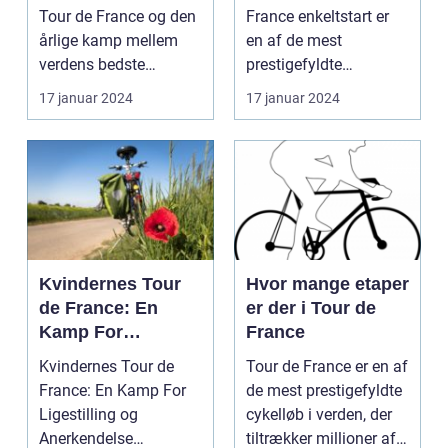
ultimative test af
Tour de France og den
France enkeltstart er
rytteres
årlige kamp mellem
en af de mest
individuelle
verdens bedste
prestigefyldte
formåen
cykelryttere, har ...
discipliner inden for
17 januar 2024
17 januar 2024
prof...
Kvindernes Tour
Hvor mange etaper
de France: En
er der i Tour de
Kamp For
France
Ligestilling og
Kvindernes Tour de
Tour de France er en af
Anerkendelse
France: En Kamp For
de mest prestigefyldte
Ligestilling og
cykelløb i verden, der
Anerkendelse
tiltrækker millioner af