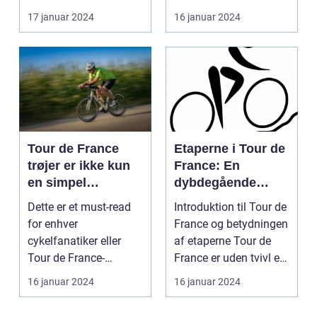
Introduktion til
tilsku...
17 januar 2024
16 januar 2024
Kvindernes To...
Tour de France
Etaperne i Tour de
trøjer er ikke kun
France: En
en simpel
dybdegående
beklædningsgenst
gennemgang af
Dette er et must-read
Introduktion til Tour de
and til
verdens mest
for enhver
France og betydningen
cykelryttere; de
prestigefyldte
cykelfanatiker eller
af etaperne Tour de
bærer symbolik og
cykelløb
Tour de France-
France er uden tvivl et
historie, der
entusiast, der ønsker at
af verde...
16 januar 2024
16 januar 2024
rækker langt ud
forstå...
over selve løbet