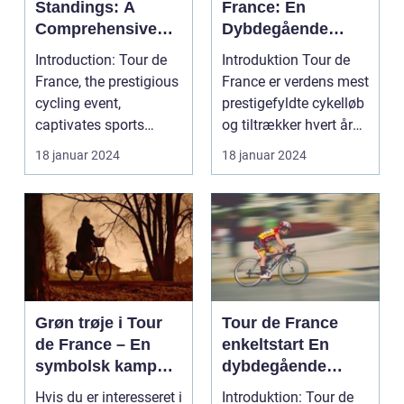
Standings: A
France: En
Comprehensive
Dybdegående
Guide for Cycling
Gennemgang af
Introduction: Tour de
Introduktion Tour de
Enthusiasts
Den Mest
France, the prestigious
France er verdens mest
Prestigefyldte
cycling event,
prestigefyldte cykelløb
Cykelløbsrute i
captivates sports
og tiltrækker hvert år
Verden
enthusiasts worldwid...
millioner...
18 januar 2024
18 januar 2024
Grøn trøje i Tour
Tour de France
de France – En
enkeltstart En
symbolsk kamp
dybdegående
om point
analyse af den
Hvis du er interesseret i
Introduktion: Tour de