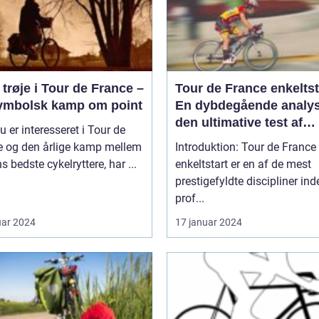
trøje i Tour de France –
Tour de France enkeltst
ymbolsk kamp om point
En dybdegående analys
den ultimative test af
u er interesseret i Tour de
rytteres individuelle f
e og den årlige kamp mellem
Introduktion: Tour de France
s bedste cykelryttere, har ...
enkeltstart er en af de mest
prestigefyldte discipliner ind
prof...
uar 2024
17 januar 2024