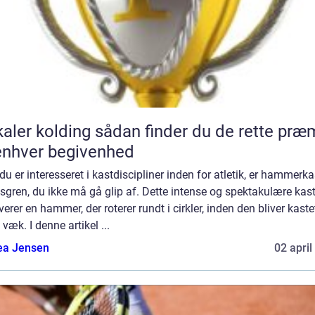
lding sådan finder du de rette præmier
 enhver begivenhed
du er interesseret i kastdiscipliner inden for atletik, er hammerka
sgren, du ikke må gå glip af. Dette intense og spektakulære kas
verer en hammer, der roterer rundt i cirkler, inden den bliver kaste
 væk. I denne artikel ...
ea Jensen
02 april