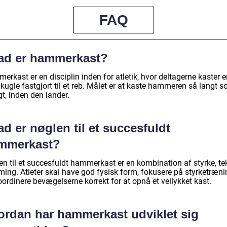
FAQ
ad er hammerkast?
rkast er en disciplin inden for atletik, hvor deltagerne kaster 
kugle fastgjort til et reb. Målet er at kaste hammeren så langt 
t, inden den lander.
d er nøglen til et succesfuldt
mmerkast?
en til et succesfuldt hammerkast er en kombination af styrke, te
ming. Atleter skal have god fysisk form, fokusere på styrketræni
ordinere bevægelserne korrekt for at opnå et vellykket kast.
ordan har hammerkast udviklet sig