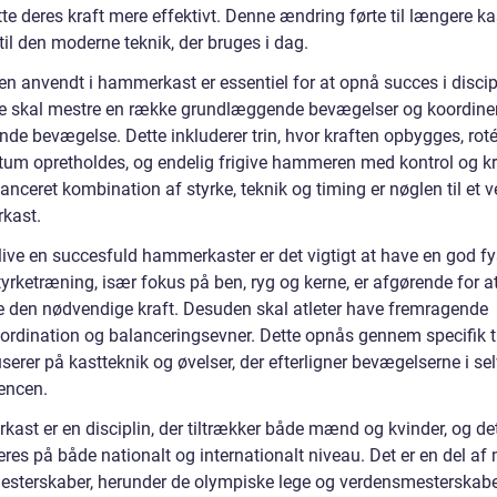
te deres kraft mere effektivt. Denne ændring førte til længere ka
til den moderne teknik, der bruges i dag.
en anvendt i hammerkast er essentiel for at opnå succes i discip
ne skal mestre en række grundlæggende bevægelser og koordine
nde bevægelse. Dette inkluderer trin, hvor kraften opbygges, roté
m opretholdes, og endelig frigive hammeren med kontrol og kr
anceret kombination af styrke, teknik og timing er nøglen til et v
kast.
live en succesfuld hammerkaster er det vigtigt at have en god fy
yrketræning, især fokus på ben, ryg og kerne, er afgørende for a
e den nødvendige kraft. Desuden skal atleter have fremragende
ordination og balanceringsevner. Dette opnås gennem specifik 
serer på kastteknik og øvelser, der efterligner bevægelserne i se
encen.
ast er en disciplin, der tiltrækker både mænd og kvinder, og de
eres på både nationalt og internationalt niveau. Det er en del a
mesterskaber, herunder de olympiske lege og verdensmesterskabe