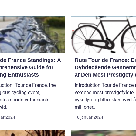
 de France Standings: A
Rute Tour de France: E
rehensive Guide for
Dybdegående Gennem
ing Enthusiasts
af Den Mest Prestigefyl
Cykelløbsrute i Verden
our de France, the
Introduktion Tour de France 
gious cycling event,
verdens mest prestigefyldte
ates sports enthusiasts
cykelløb og tiltrækker hvert å
id...
millioner...
uar 2024
18 januar 2024