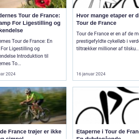
dernes Tour de France:
Hvor mange etaper er de
amp For Ligestilling og
Tour de France
kendelse
Tour de France er en af de m
ernes Tour de France: En
prestigefyldte cykelløb i verd
or Ligestilling og
tiltrækker millioner af tilsku..
Introduktion til
rnes To...
uar 2024
16 januar 2024
de France trøjer er ikke
Etaperne i Tour de Fran
en simpel
En dybdegående