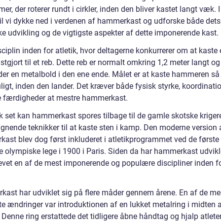
r, der roterer rundt i cirkler, inden den bliver kastet langt væk. 
 vil vi dykke ned i verdenen af hammerkast og udforske både dets
ke udvikling og de vigtigste aspekter af dette imponerende kast.
sciplin inden for atletik, hvor deltagerne konkurrerer om at kaste
stgjort til et reb. Dette reb er normalt omkring 1,2 meter langt og
der en metalbold i den ene ende. Målet er at kaste hammeren så
igt, inden den lander. Det kræver både fysisk styrke, koordinati
e færdigheder at mestre hammerkast.
k set kan hammerkast spores tilbage til de gamle skotske krigere
ignende teknikker til at kaste sten i kamp. Den moderne version 
ast blev dog først inkluderet i atletikprogrammet ved de første
 olympiske lege i 1900 i Paris. Siden da har hammerkast udvikl
levet en af de mest imponerende og populære discipliner inden f
ast har udviklet sig på flere måder gennem årene. En af de me
e ændringer var introduktionen af en lukket metalring i midten 
 Denne ring erstattede det tidligere åbne håndtag og hjalp atlet