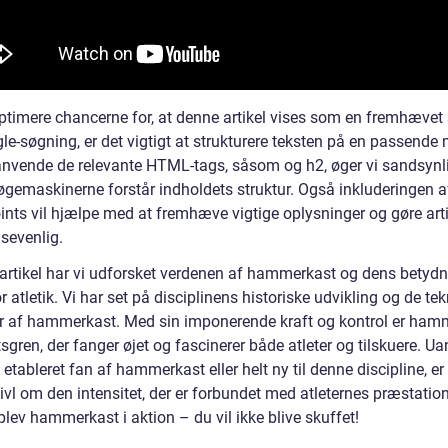
optimere chancerne for, at denne artikel vises som en fremhævet
le-søgning, er det vigtigt at strukturere teksten på en passende
anvende de relevante HTML-tags, såsom og h2, øger vi sandsyn
søgemaskinerne forstår indholdets struktur. Også inkluderingen a
oints vil hjælpe med at fremhæve vigtige oplysninger og gøre art
sevenlig.
 artikel har vi udforsket verdenen af hammerkast og dens betyd
r atletik. Vi har set på disciplinens historiske udvikling og de te
r af hammerkast. Med sin imponerende kraft og kontrol er ham
sgren, der fanger øjet og fascinerer både atleter og tilskuere. U
 etableret fan af hammerkast eller helt ny til denne discipline, er
ivl om den intensitet, der er forbundet med atleternes præstatio
lev hammerkast i aktion – du vil ikke blive skuffet!