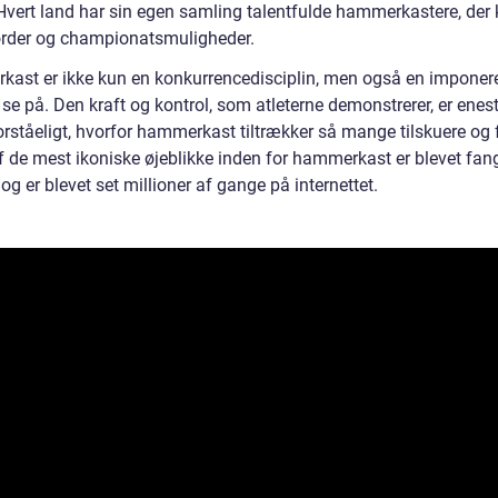
. Hvert land har sin egen samling talentfulde hammerkastere, de
rder og championatsmuligheder.
ast er ikke kun en konkurrencedisciplin, men også en imponer
 se på. Den kraft og kontrol, som atleterne demonstrerer, er enes
orståeligt, hvorfor hammerkast tiltrækker så mange tilskuere og 
f de mest ikoniske øjeblikke inden for hammerkast er blevet fan
g er blevet set millioner af gange på internettet.