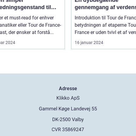
ædningsgenstand til
gennemgang af verden
ryttere; de bærer
mest prestigefyldte cyk
er et must-read for enhver
Introduktion til Tour de Fran
lik og historie, der
anatiker eller Tour de France-
betydningen af etaperne Tour de
r langt ud over selve
ast, der ønsker at forstå...
France er uden tvivl et af verd
uar 2024
16 januar 2024
Adresse