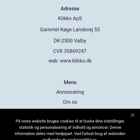
Adresse
web:
www.klikko.dk
Menu
Annoncering
Om os
Cookies
På vores website bruges cookies til at huske dine indstillinger,
Kontakt os
statistik og personalisering af indhold og annoncer. Denne
Sitemap
information deles med tredjepart. Ved fortsat brug af websiden
godkender du cookiepolitikken.