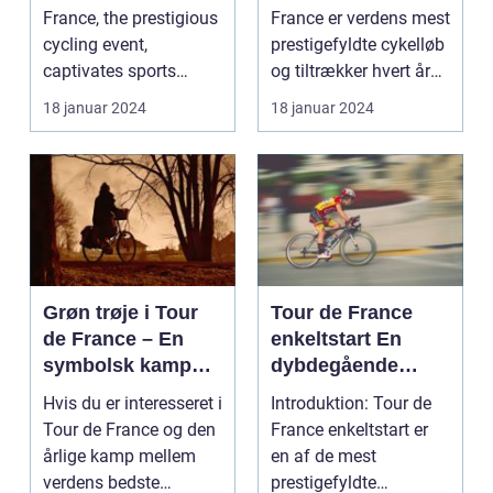
Enthusiasts
Den Mest
France, the prestigious
France er verdens mest
Prestigefyldte
cycling event,
prestigefyldte cykelløb
Cykelløbsrute i
captivates sports
og tiltrækker hvert år
Verden
enthusiasts worldwid...
millioner...
18 januar 2024
18 januar 2024
Grøn trøje i Tour
Tour de France
de France – En
enkeltstart En
symbolsk kamp
dybdegående
om point
analyse af den
Hvis du er interesseret i
Introduktion: Tour de
ultimative test af
Tour de France og den
France enkeltstart er
rytteres
årlige kamp mellem
en af de mest
individuelle
verdens bedste
prestigefyldte