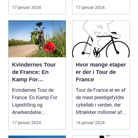
formåen
cykelryttere, har ...
discipliner inden for
17 januar 2024
17 januar 2024
prof...
Kvindernes Tour
Hvor mange etaper
de France: En
er der i Tour de
Kamp For
France
Ligestilling og
Kvindernes Tour de
Tour de France er en af
Anerkendelse
France: En Kamp For
de mest prestigefyldte
Ligestilling og
cykelløb i verden, der
Anerkendelse
tiltrækker millioner af
Introduktion til
tilsku...
17 januar 2024
16 januar 2024
Kvindernes To...