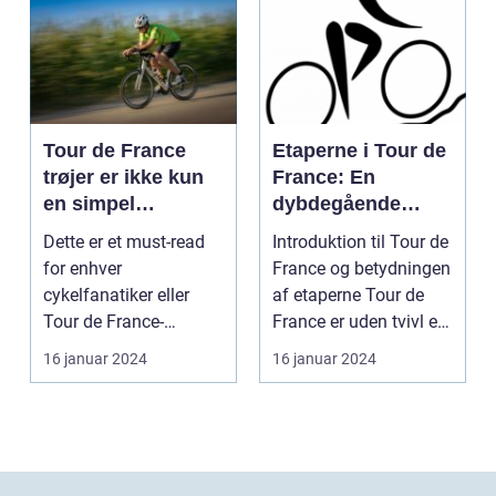
Tour de France
Etaperne i Tour de
trøjer er ikke kun
France: En
en simpel
dybdegående
beklædningsgenst
gennemgang af
Dette er et must-read
Introduktion til Tour de
and til
verdens mest
for enhver
France og betydningen
cykelryttere; de
prestigefyldte
cykelfanatiker eller
af etaperne Tour de
bærer symbolik og
cykelløb
Tour de France-
France er uden tvivl et
historie, der
entusiast, der ønsker at
af verde...
16 januar 2024
16 januar 2024
rækker langt ud
forstå...
over selve løbet