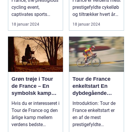
France, the prestigious
France er verdens mest
Prestigefyldte
cycling event,
prestigefyldte cykelløb
Cykelløbsrute i
captivates sports
og tiltrækker hvert år
Verden
enthusiasts worldwid...
millioner...
18 januar 2024
18 januar 2024
Grøn trøje i Tour
Tour de France
de France – En
enkeltstart En
symbolsk kamp
dybdegående
om point
analyse af den
Hvis du er interesseret i
Introduktion: Tour de
ultimative test af
Tour de France og den
France enkeltstart er
rytteres
årlige kamp mellem
en af de mest
individuelle
verdens bedste
prestigefyldte
formåen
cykelryttere, har ...
discipliner inden for