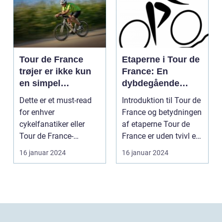
Tour de France
Etaperne i Tour de
trøjer er ikke kun
France: En
en simpel
dybdegående
beklædningsgenst
gennemgang af
Dette er et must-read
Introduktion til Tour de
and til
verdens mest
for enhver
France og betydningen
cykelryttere; de
prestigefyldte
cykelfanatiker eller
af etaperne Tour de
bærer symbolik og
cykelløb
Tour de France-
France er uden tvivl et
historie, der
entusiast, der ønsker at
af verde...
16 januar 2024
16 januar 2024
rækker langt ud
forstå...
over selve løbet