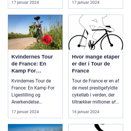
17 januar 2024
17 januar 2024
prof...
Kvindernes Tour
Hvor mange etaper
de France: En
er der i Tour de
Kamp For
France
Ligestilling og
Kvindernes Tour de
Tour de France er en af
Anerkendelse
France: En Kamp For
de mest prestigefyldte
Ligestilling og
cykelløb i verden, der
Anerkendelse
tiltrækker millioner af
Introduktion til
tilsku...
17 januar 2024
16 januar 2024
Kvindernes To...