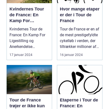
Kvindernes Tour
Hvor mange etaper
de France: En
er der i Tour de
Kamp For
France
Ligestilling og
Kvindernes Tour de
Tour de France er en af
Anerkendelse
France: En Kamp For
de mest prestigefyldte
Ligestilling og
cykelløb i verden, der
Anerkendelse
tiltrækker millioner af
Introduktion til
tilsku...
17 januar 2024
16 januar 2024
Kvindernes To...
Tour de France
Etaperne i Tour de
trøjer er ikke kun
France: En