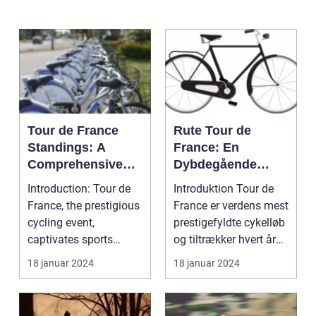
Tour de France
Rute Tour de
Standings: A
France: En
Comprehensive
Dybdegående
Guide for Cycling
Gennemgang af
Introduction: Tour de
Introduktion Tour de
Enthusiasts
Den Mest
France, the prestigious
France er verdens mest
Prestigefyldte
cycling event,
prestigefyldte cykelløb
Cykelløbsrute i
captivates sports
og tiltrækker hvert år
Verden
enthusiasts worldwid...
millioner...
18 januar 2024
18 januar 2024