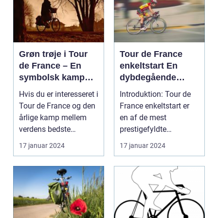
Grøn trøje i Tour
Tour de France
de France – En
enkeltstart En
symbolsk kamp
dybdegående
om point
analyse af den
Hvis du er interesseret i
Introduktion: Tour de
ultimative test af
Tour de France og den
France enkeltstart er
rytteres
årlige kamp mellem
en af de mest
individuelle
verdens bedste
prestigefyldte
formåen
cykelryttere, har ...
discipliner inden for
17 januar 2024
17 januar 2024
prof...