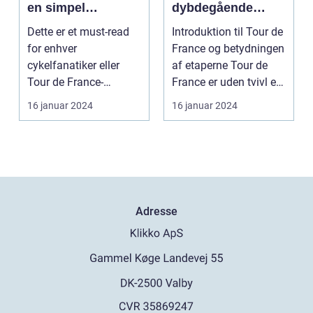
en simpel
dybdegående
beklædningsgenst
gennemgang af
Dette er et must-read
Introduktion til Tour de
and til
verdens mest
for enhver
France og betydningen
cykelryttere; de
prestigefyldte
cykelfanatiker eller
af etaperne Tour de
bærer symbolik og
cykelløb
Tour de France-
France er uden tvivl et
historie, der
entusiast, der ønsker at
af verde...
16 januar 2024
16 januar 2024
rækker langt ud
forstå...
over selve løbet
Adresse