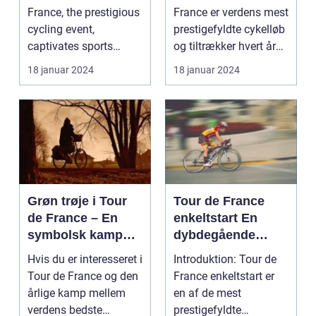
Enthusiasts
Den Mest
France, the prestigious
France er verdens mest
Prestigefyldte
cycling event,
prestigefyldte cykelløb
Cykelløbsrute i
captivates sports
og tiltrækker hvert år
Verden
enthusiasts worldwid...
millioner...
18 januar 2024
18 januar 2024
Grøn trøje i Tour
Tour de France
de France – En
enkeltstart En
symbolsk kamp
dybdegående
om point
analyse af den
Hvis du er interesseret i
Introduktion: Tour de
ultimative test af
Tour de France og den
France enkeltstart er
rytteres
årlige kamp mellem
en af de mest
individuelle
verdens bedste
prestigefyldte