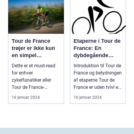
Tour de France
Etaperne i Tour de
trøjer er ikke kun
France: En
en simpel
dybdegående
beklædningsgenst
gennemgang af
Dette er et must-read
Introduktion til Tour de
and til
verdens mest
for enhver
France og betydningen
cykelryttere; de
prestigefyldte
cykelfanatiker eller
af etaperne Tour de
bærer symbolik og
cykelløb
Tour de France-
France er uden tvivl et
historie, der
entusiast, der ønsker at
af verde...
16 januar 2024
16 januar 2024
rækker langt ud
forstå...
over selve løbet