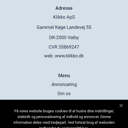
Adresse
web:
www.klikko.dk
Menu
Annoncering
Om os
Cookies
På vores website bruges cookies til at huske dine indstillinger,
Kontakt os
statistik og personalisering af indhold og annoncer. Denne
Sitemap
information deles med tredjepart. Ved fortsat brug af websiden