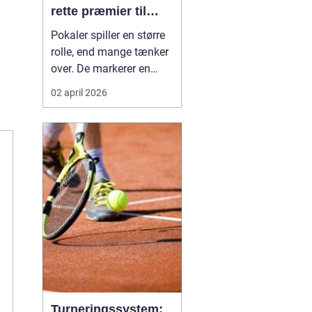
rette præmier til
enhver begivenhed
Pokaler spiller en større
rolle, end mange tænker
over. De markerer en
milepæl, samler
02 april 2026
fællesskabet og skaber
minder, som kan stå på
hylden i mange år. I og
omkring Kolding er der et
stort behov for præmier
til både sportsklubber,
skoler, foreninger ...
Turneringssystem: