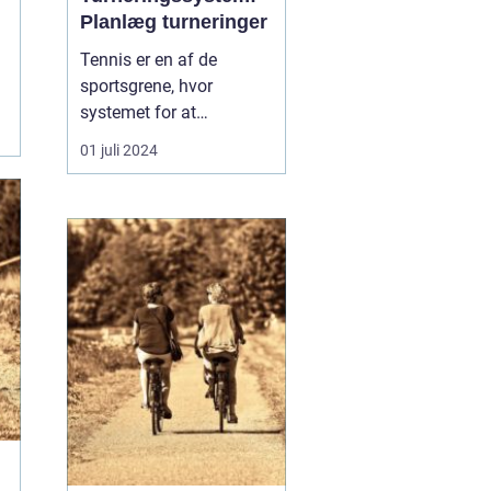
Planlæg turneringer
Tennis er en af de
sportsgrene, hvor
systemet for at
arrangere turneringer har
01 juli 2024
afgørende betydning for
at sikre en fair og
effektiv konkurrence. Når
en tennis turnering
organiseres, er der en
lang række aspekter at
vurdere, herunder
seeding, turnerin...