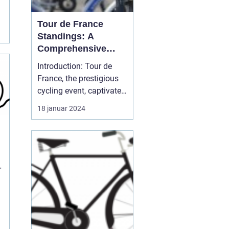
Tour de France
Standings: A
r
Comprehensive
Guide for Cycling
Introduction: Tour de
Enthusiasts
France, the prestigious
cycling event, captivates
sports enthusiasts
18 januar 2024
worldwide every year. As
one of the most
challenging and iconic
races, the competition
showcases exceptional
r
athletic abilities and
determination. In this
art...
l