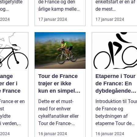
stigefyldte
de France og den
enkeltstart er en af
bsrute i
individuelle
 og
årlige kamp mellem
de mest
formåen
r hvert år
verdens bedste
prestigefyldte
 2024
17 januar 2024
17 januar 2024
..
cykelryttere, har ...
discipliner inden fo
prof...
mange
Tour de France
Etaperne i Tour
er der i
trøjer er ikke
de France: En
e France
kun en simpel
dybdegående
beklædningsgen
gennemgang af
France er en
Dette er et must-
Introduktion til Tou
stand til
verdens mest
st
read for enhver
de France og
cykelryttere; de
prestigefyldte
yldte
cykelfanatiker eller
betydningen af
bærer symbolik
cykelløb
i verden,
Tour de France-
etaperne Tour de
og historie, der
ækker
entusiast, der
France er uden tviv
 2024
16 januar 2024
16 januar 2024
rækker langt ud