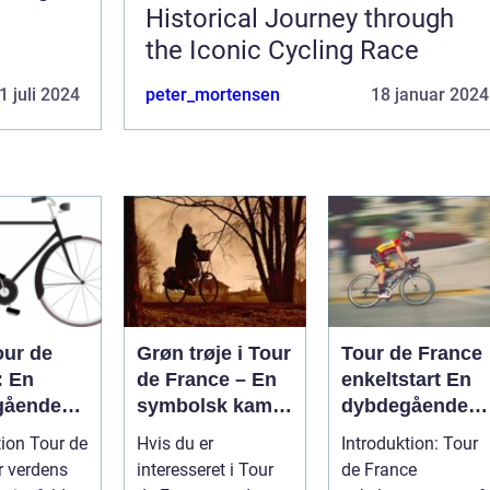
Historical Journey through
the Iconic Cycling Race
1 juli 2024
peter_mortensen
18 januar 2024
our de
Grøn trøje i Tour
Tour de France
: En
de France – En
enkeltstart En
gående
symbolsk kamp
dybdegående
mgang af
om point
analyse af den
tion Tour de
Hvis du er
Introduktion: Tour
st
ultimative test a
r verdens
interesseret i Tour
de France
efyldte
rytteres