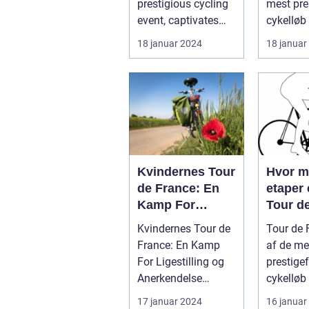
prestigious cycling
mest pre
Cykellø
event, captivates
cykelløb
Verden
sports enthusiasts
tiltrække
18 januar 2024
18 januar
worldwid...
millioner.
Kvindernes Tour
Hvor 
de France: En
etaper 
Kamp For
Tour d
Ligestilling og
Kvindernes Tour de
Tour de 
Anerkendelse
France: En Kamp
af de me
For Ligestilling og
prestigef
Anerkendelse
cykelløb 
Introduktion til
der tiltr
17 januar 2024
16 januar