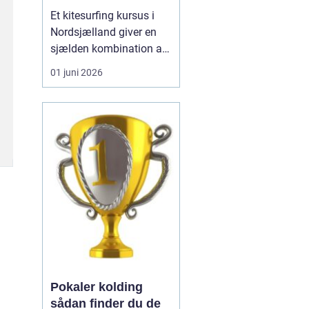
Et kitesurfing kursus i
Nordsjælland giver en
sjælden kombination af
trygge forhold, dygtige
01 juni 2026
instruktører og nogle af
landets smukkeste
kyststrækninger.
Nordsjælland byder på
lavt vand, stabile vinde
og gode
adgangsforhold, som
tilsammen gør området
...
Pokaler kolding
sådan finder du de