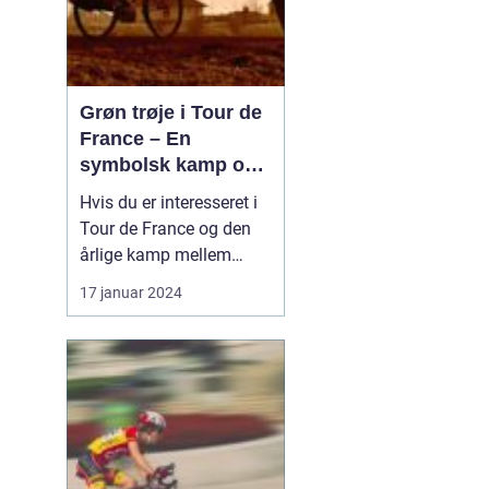
Grøn trøje i Tour de
France – En
symbolsk kamp om
point
Hvis du er interesseret i
Tour de France og den
årlige kamp mellem
verdens bedste
17 januar 2024
cykelryttere, har du helt
sikkert hørt om den
eftertragtede grønne
trøje. Denne trøje har et
specielt symbolisk
betydning og bliver
tildelt rytteren med flest