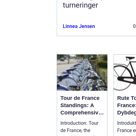
turneringer
Linnea Jensen
0
Tour de France
Rute T
Standings: A
France
Comprehensive
Dybde
Guide for
Genne
Introduction: Tour
Introduk
Cycling
Den Me
de France, the
France e
Enthusiasts
Prestig