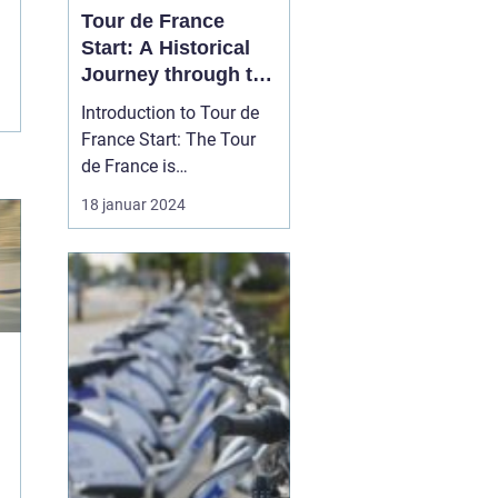
Tour de France
Start: A Historical
Journey through the
Iconic Cycling Race
Introduction to Tour de
France Start: The Tour
de France is
undoubtedly one of the
18 januar 2024
most prestigious and
grueling cycling races in
the world. Each year,
professional cyclists
from around the globe
gather for this epic
event, showcasing their
endurance...
f