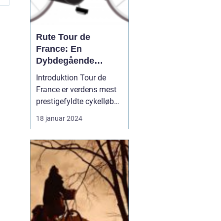
Rute Tour de
France: En
Dybdegående
Gennemgang af Den
Introduktion Tour de
Mest Prestigefyldte
France er verdens mest
Cykelløbsrute i
prestigefyldte cykelløb
Verden
og tiltrækker hvert år
18 januar 2024
millioner af seere og
cykelfans fra hele
verden. Et af de mest
interessante aspekter
ved løbet er selvfølgelig
ruten, som er
omhyggeligt planlagt og
ændres hve...