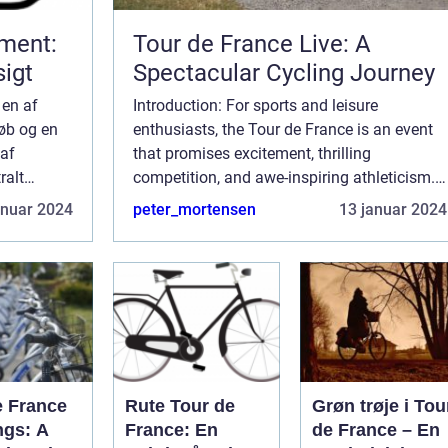
ment:
Tour de France Live: A
igt
Spectacular Cycling Journey
en af
Introduction: For sports and leisure
løb og en
enthusiasts, the Tour de France is an event
 af
that promises excitement, thrilling
ralt
competition, and awe-inspiring athleticism.
ssementet,
In this comprehensive article, we delve into
anuar 2024
peter_mortensen
13 januar 2024
udfordrer
the world of Tour de France Live, providing
...
e France
Rute Tour de
Grøn trøje i Tou
ngs: A
France: En
de France – En