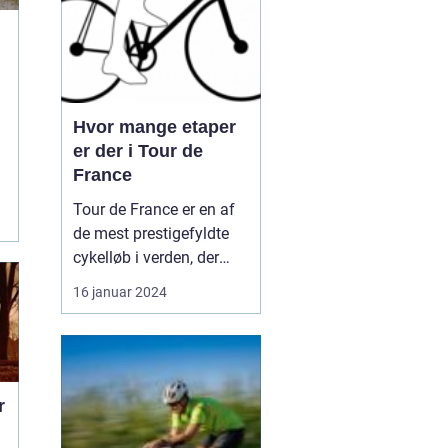
Hvor mange etaper
er der i Tour de
France
Tour de France er en af
de mest prestigefyldte
cykelløb i verden, der
tiltrækker millioner af
16 januar 2024
tilskuere og seere hvert
år. Men hvor mange
etaper er der egentlig i
Tour de France? Og hvad
er vigtigt at vide om
r
dette ikoniske løb? Lad