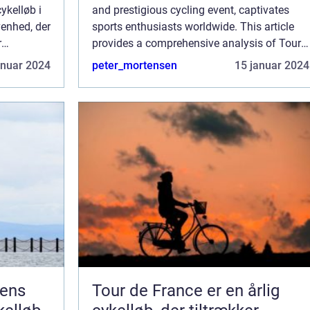
ykelløb i
and prestigious cycling event, captivates
venhed, der
sports enthusiasts worldwide. This article
r
provides a comprehensive analysis of Tour
ækker
de France winners, shedding light on the
anuar 2024
peter_mortensen
15 januar 2024
significance and evolution of this bre...
dens
Tour de France er en årlig