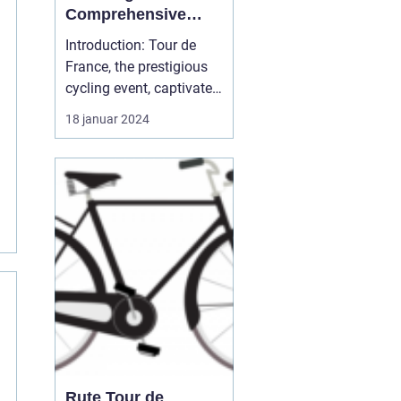
Comprehensive
Guide for Cycling
Introduction: Tour de
Enthusiasts
France, the prestigious
cycling event, captivates
sports enthusiasts
18 januar 2024
worldwide every year. As
one of the most
challenging and iconic
races, the competition
showcases exceptional
athletic abilities and
determination. In this
art...
Rute Tour de