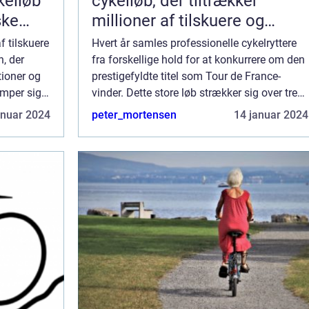
kelløb
cykelløb, der tiltrækker
ske
millioner af tilskuere og
verden
cykelentusiaster fra hele
f tilskuere
Hvert år samles professionelle cykelryttere
verden
n, der
fra forskellige hold for at konkurrere om den
tioner og
prestigefyldte titel som Tour de France-
mper sig
vinder. Dette store løb strækker sig over tre
orske Tour
uger og passerer gennem forskellige franske
anuar 2024
peter_mortensen
14 januar 2024
regioner og landskaber, som of...