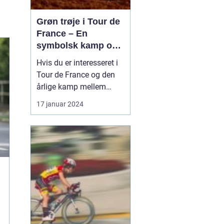
Grøn trøje i Tour de
France – En
symbolsk kamp om
point
Hvis du er interesseret i
Tour de France og den
årlige kamp mellem
verdens bedste
17 januar 2024
cykelryttere, har du helt
sikkert hørt om den
eftertragtede grønne
trøje. Denne trøje har et
specielt symbolisk
betydning og bliver
tildelt rytteren med flest
point ved...