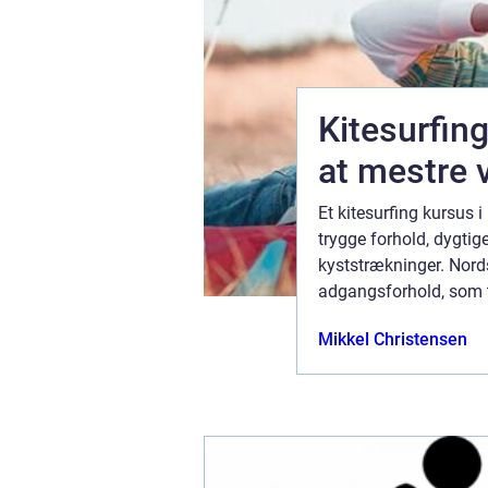
Kitesurfing
at mestre 
turneringer
Et kitesurfing kursus 
rence. Når
trygge forhold, dygtig
at vurdere,
kyststrækninger. Nord
dtering af
adgangsforhold, som t
01 juli 2024
Mikkel Christensen