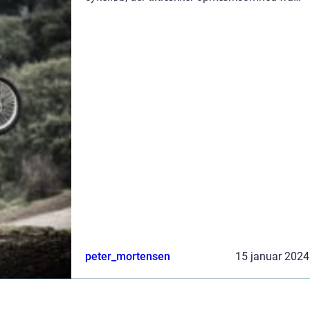
sports- og fritidsentusiaster over hele verden.
Denne artikel vil præsentere en omfattende
beskr...
peter_mortensen
15 januar 2024