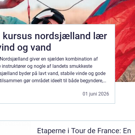
 kursus nordsjælland lær
vind og vand
i Nordsjælland giver en sjælden kombination af
e instruktører og nogle af landets smukkeste
sjælland byder på lavt vand, stabile vinde og gode
ilsammen gør området ideelt til både begyndere,
let øvede og erfarne kitesurfere, der vil finpudse teknikken. Et struktu...
01 juni 2026
Etaperne i Tour de France: En