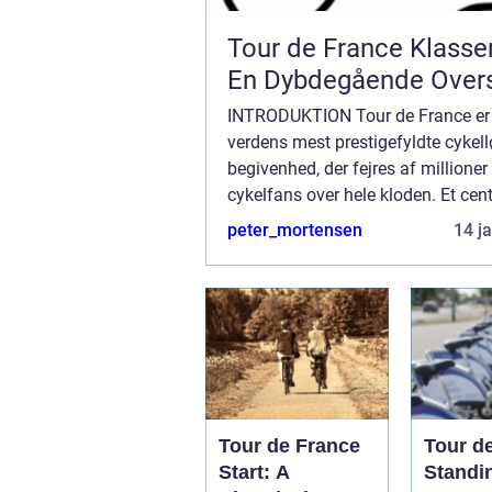
Tour de France Klasse
En Dybdegående Overs
INTRODUKTION Tour de France er 
verdens mest prestigefyldte cykel
begivenhed, der fejres af millioner
cykelfans over hele kloden. Et cent
element i dette ikoniske løb er kla
peter_mortensen
14 j
som afgør rytternes positioner og 
d...
Tour de France
Tour d
Start: A
Standi