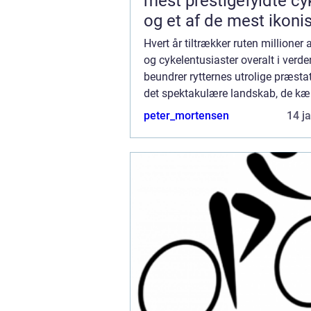
mest prestigefyldte cy
og et af de mest ikoni
sportsbegivenheder i 
Hvert år tiltrækker ruten millioner a
og cykelentusiaster overalt i verde
beundrer rytternes utrolige præsta
det spektakulære landskab, de kæ
igennem. I denne artikel vil vi udf
peter_mortensen
14 j
de France-ruten i dybden og ...