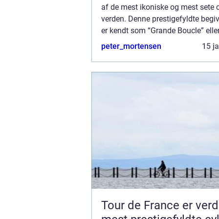
af de mest ikoniske og mest sete c
verden. Denne prestigefyldte begi
er kendt som “Grande Boucle” elle
“Kvindernes Tour de France”, tiltr
peter_mortensen
15 j
globale sport...
Tour de France er ver