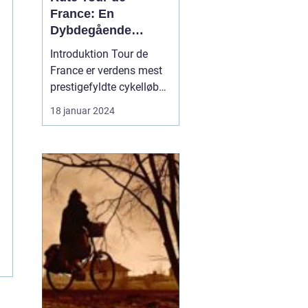
France: En
Dybdegående
Gennemgang af Den
Introduktion Tour de
Mest Prestigefyldte
France er verdens mest
Cykelløbsrute i
prestigefyldte cykelløb
Verden
og tiltrækker hvert år
18 januar 2024
millioner af seere og
cykelfans fra hele
verden. Et af de mest
interessante aspekter
ved løbet er selvfølgelig
ruten, som er
omhyggeligt planlagt og
ændres hve...