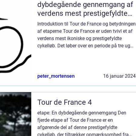
dybdegående gennemgang af
verdens mest prestigefyldte
cykelløb
Introduktion til Tour de France og betydningen
af etaperne Tour de France er uden tvivl et af
verdens mest ikoniske og prestigefyldte
cykelløb. Det løber over en periode på tre uger
hvert år og tiltrækker millioner af tilskuere fra
hele verden, som h...
peter_mortensen
16 januar 2024
Tour de France 4
etape: En dybdegående gennemgang Den
fjerde etape af Tour de France er en
afgørende del af denne prestigefyldte
cykelløb, der tiltrækker opmærksomhed fra