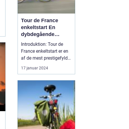
Tour de France
enkeltstart En
dybdegående
analyse af den
Introduktion: Tour de
ultimative test af
France enkeltstart er en
rytteres individuelle
af de mest prestigefyldte
formåen
discipliner inden for
17 januar 2024
professionel cykelløb.
Det er en enkeltstående
etape, hvor rytterne
konkurrerer mod uret.
Dette gør enkeltstarten
unik, da det er den
eneste tid i løbet, ...