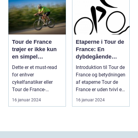
Tour de France
Etaperne i Tour de
trøjer er ikke kun
France: En
en simpel
dybdegående
beklædningsgenst
gennemgang af
Dette er et must-read
Introduktion til Tour de
and til
verdens mest
for enhver
France og betydningen
cykelryttere; de
prestigefyldte
cykelfanatiker eller
af etaperne Tour de
bærer symbolik og
cykelløb
Tour de France-
France er uden tvivl et
historie, der
entusiast, der ønsker at
af verde...
16 januar 2024
16 januar 2024
rækker langt ud
forstå...
over selve løbet