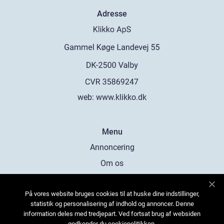
Adresse
web:
www.klikko.dk
Menu
Annoncering
Om os
Cookies
På vores website bruges cookies til at huske dine indstillinger,
Kontakt os
statistik og personalisering af indhold og annoncer. Denne
Sitemap
information deles med tredjepart. Ved fortsat brug af websiden
godkender du cookiepolitikken.