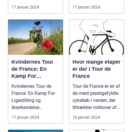
formåen
cykelryttere, har ...
discipliner inden for
17 januar 2024
17 januar 2024
prof...
Kvindernes Tour
Hvor mange etaper
de France: En
er der i Tour de
Kamp For
France
Ligestilling og
Kvindernes Tour de
Tour de France er en af
Anerkendelse
France: En Kamp For
de mest prestigefyldte
Ligestilling og
cykelløb i verden, der
Anerkendelse
tiltrækker millioner af
Introduktion til
tilsku...
17 januar 2024
16 januar 2024
Kvindernes To...