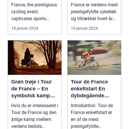
Enthusiasts
Den Mest
France, the prestigious
France er verdens mest
Prestigefyldte
cycling event,
prestigefyldte cykelløb
Cykelløbsrute i
captivates sports
og tiltrækker hvert år
Verden
enthusiasts worldwid...
millioner...
18 januar 2024
18 januar 2024
Grøn trøje i Tour
Tour de France
de France – En
enkeltstart En
symbolsk kamp
dybdegående
om point
analyse af den
Hvis du er interesseret i
Introduktion: Tour de
ultimative test af
Tour de France og den
France enkeltstart er
rytteres
årlige kamp mellem
en af de mest
individuelle
verdens bedste
prestigefyldte