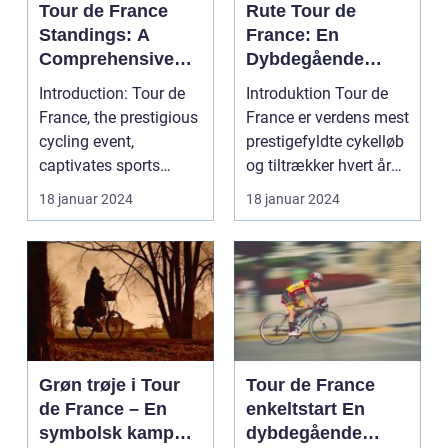
Tour de France
Rute Tour de
Standings: A
France: En
Comprehensive
Dybdegående
Guide for Cycling
Gennemgang af
Introduction: Tour de
Introduktion Tour de
Enthusiasts
Den Mest
France, the prestigious
France er verdens mest
Prestigefyldte
cycling event,
prestigefyldte cykelløb
Cykelløbsrute i
captivates sports
og tiltrækker hvert år
Verden
enthusiasts worldwid...
millioner...
18 januar 2024
18 januar 2024
Grøn trøje i Tour
Tour de France
de France – En
enkeltstart En
symbolsk kamp
dybdegående