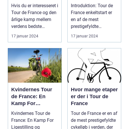
om point
analyse af den
Hvis du er interesseret i
Introduktion: Tour de
ultimative test af
Tour de France og den
France enkeltstart er
rytteres
årlige kamp mellem
en af de mest
individuelle
verdens bedste
prestigefyldte
formåen
cykelryttere, har ...
discipliner inden for
17 januar 2024
17 januar 2024
prof...
Kvindernes Tour
Hvor mange etaper
de France: En
er der i Tour de
Kamp For
France
Ligestilling og
Kvindernes Tour de
Tour de France er en af
Anerkendelse
France: En Kamp For
de mest prestigefyldte
Ligestilling og
cykelløb i verden, der