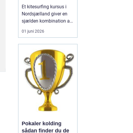
Et kitesurfing kursus i
Nordsjælland giver en
sjælden kombination af
trygge forhold, dygtige
01 juni 2026
instruktører og nogle af
landets smukkeste
kyststrækninger.
Nordsjælland byder på
lavt vand, stabile vinde
og gode
adgangsforhold, som
tilsammen gør området
...
Pokaler kolding
sådan finder du de