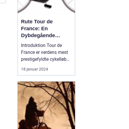
Rute Tour de
France: En
Dybdegående
Gennemgang af Den
Introduktion Tour de
Mest Prestigefyldte
France er verdens mest
Cykelløbsrute i
prestigefyldte cykelløb
Verden
og tiltrækker hvert år
18 januar 2024
millioner af seere og
cykelfans fra hele
verden. Et af de mest
interessante aspekter
ved løbet er selvfølgelig
ruten, som er
omhyggeligt planlagt og
ændres hve...