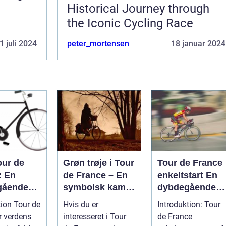
Historical Journey through
the Iconic Cycling Race
1 juli 2024
peter_mortensen
18 januar 2024
our de
Grøn trøje i Tour
Tour de France
: En
de France – En
enkeltstart En
gående
symbolsk kamp
dybdegående
mgang af
om point
analyse af den
tion Tour de
Hvis du er
Introduktion: Tour
st
ultimative test a
r verdens
interesseret i Tour
de France
efyldte
rytteres