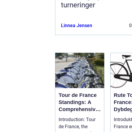
turneringer
Linnea Jensen
0
Tour de France
Rute T
Standings: A
France
Comprehensive
Dybde
Guide for
Genne
Introduction: Tour
Introduk
Cycling
Den Me
de France, the
France e
Enthusiasts
Prestig