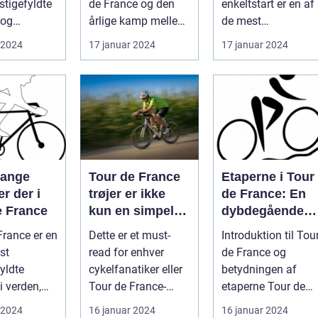
stigefyldte
de France og den
enkeltstart er en af
bsrute i
individuelle
 og
årlige kamp mellem
de mest
formåen
r hvert år
verdens bedste
prestigefyldte
 2024
17 januar 2024
17 januar 2024
..
cykelryttere, har ...
discipliner inden fo
prof...
mange
Tour de France
Etaperne i Tour
er der i
trøjer er ikke
de France: En
e France
kun en simpel
dybdegående
beklædningsgen
gennemgang af
France er en
Dette er et must-
Introduktion til Tou
stand til
verdens mest
st
read for enhver
de France og
cykelryttere; de
prestigefyldte
yldte
cykelfanatiker eller
betydningen af
bærer symbolik
cykelløb
i verden,
Tour de France-
etaperne Tour de
og historie, der
ækker
entusiast, der
France er uden tviv
 2024
16 januar 2024
16 januar 2024
rækker langt ud