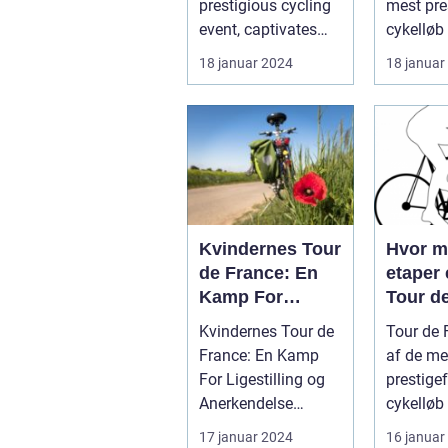
prestigious cycling
mest pre
Cykellø
event, captivates
cykelløb
Verden
sports enthusiasts
tiltrække
18 januar 2024
18 januar
worldwid...
millioner.
Kvindernes Tour
Hvor 
de France: En
etaper 
Kamp For
Tour d
Ligestilling og
Kvindernes Tour de
Tour de 
Anerkendelse
France: En Kamp
af de me
For Ligestilling og
prestigef
Anerkendelse
cykelløb 
Introduktion til
der tiltr
17 januar 2024
16 januar