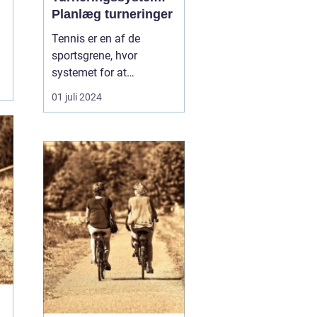
Planlæg turneringer
Tennis er en af de
sportsgrene, hvor
systemet for at
arrangere turneringer har
01 juli 2024
afgørende betydning for
at sikre en fair og
effektiv konkurrence. Når
en tennis turnering
organiseres, er der en
lang række aspekter at
vurdere, herunder
seeding, turnerin...