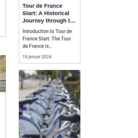
Tour de France
Start: A Historical
Journey through the
Iconic Cycling Race
Introduction to Tour de
France Start: The Tour
de France is
undoubtedly one of the
18 januar 2024
most prestigious and
grueling cycling races in
the world. Each year,
professional cyclists
from around the globe
gather for this epic
event, showcasing their
endurance...
f