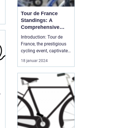
Tour de France
Standings: A
r
Comprehensive
Guide for Cycling
Introduction: Tour de
Enthusiasts
France, the prestigious
cycling event, captivates
sports enthusiasts
18 januar 2024
worldwide every year. As
one of the most
challenging and iconic
races, the competition
showcases exceptional
r
athletic abilities and
determination. In this
art...
l