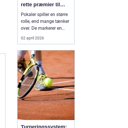
rette præmier til
enhver begivenhed
Pokaler spiller en større
rolle, end mange tænker
over. De markerer en
milepæl, samler
02 april 2026
fællesskabet og skaber
minder, som kan stå på
hylden i mange år. I og
omkring Kolding er der et
stort behov for præmier
til både sportsklubber,
skoler, foreninger ...
Turneringssystem: