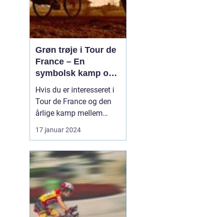
Grøn trøje i Tour de
France – En
symbolsk kamp om
point
Hvis du er interesseret i
Tour de France og den
årlige kamp mellem
verdens bedste
17 januar 2024
cykelryttere, har du helt
sikkert hørt om den
eftertragtede grønne
trøje. Denne trøje har et
specielt symbolisk
betydning og bliver
tildelt rytteren med flest