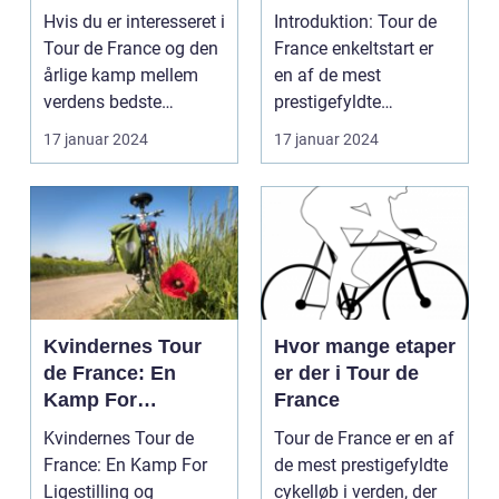
om point
analyse af den
Hvis du er interesseret i
Introduktion: Tour de
ultimative test af
Tour de France og den
France enkeltstart er
rytteres
årlige kamp mellem
en af de mest
individuelle
verdens bedste
prestigefyldte
formåen
cykelryttere, har ...
discipliner inden for
17 januar 2024
17 januar 2024
prof...
Kvindernes Tour
Hvor mange etaper
de France: En
er der i Tour de
Kamp For
France
Ligestilling og
Kvindernes Tour de
Tour de France er en af
Anerkendelse
France: En Kamp For
de mest prestigefyldte
Ligestilling og
cykelløb i verden, der