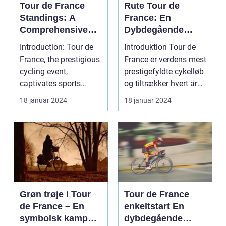
Tour de France
Rute Tour de
Standings: A
France: En
Comprehensive
Dybdegående
Guide for Cycling
Gennemgang af
Introduction: Tour de
Introduktion Tour de
Enthusiasts
Den Mest
France, the prestigious
France er verdens mest
Prestigefyldte
cycling event,
prestigefyldte cykelløb
Cykelløbsrute i
captivates sports
og tiltrækker hvert år
Verden
enthusiasts worldwid...
millioner...
18 januar 2024
18 januar 2024
Grøn trøje i Tour
Tour de France
de France – En
enkeltstart En
symbolsk kamp
dybdegående