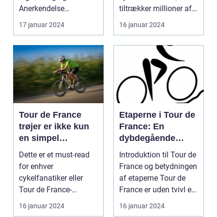
Anerkendelse
tiltrækker millioner af
Introduktion til
tilsku...
17 januar 2024
16 januar 2024
Kvindernes To...
Tour de France
Etaperne i Tour de
trøjer er ikke kun
France: En
en simpel
dybdegående
beklædningsgenst
gennemgang af
Dette er et must-read
Introduktion til Tour de
and til
verdens mest
for enhver
France og betydningen
cykelryttere; de
prestigefyldte
cykelfanatiker eller
af etaperne Tour de
bærer symbolik og
cykelløb
Tour de France-
France er uden tvivl et
historie, der
entusiast, der ønsker at
af verde...
16 januar 2024
16 januar 2024
rækker langt ud
forstå...