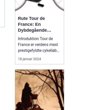
Rute Tour de
l
France: En
Dybdegående
Gennemgang af Den
Introduktion Tour de
Mest Prestigefyldte
France er verdens mest
Cykelløbsrute i
prestigefyldte cykelløb
Verden
og tiltrækker hvert år
18 januar 2024
millioner af seere og
cykelfans fra hele
verden. Et af de mest
interessante aspekter
ved løbet er selvfølgelig
ruten, som er
omhyggeligt planlagt og
ændres hve...