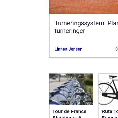
Turneringssystem: Pl
turneringer
Linnea Jensen
0
Tour de France
Rute T
Standings: A
France