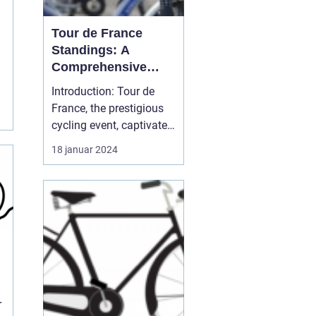
Tour de France
f
Standings: A
Comprehensive
Guide for Cycling
Introduction: Tour de
Enthusiasts
France, the prestigious
r
cycling event, captivates
sports enthusiasts
18 januar 2024
worldwide every year. As
one of the most
challenging and iconic
races, the competition
showcases exceptional
athletic abilities and
determination. In this
art...
r