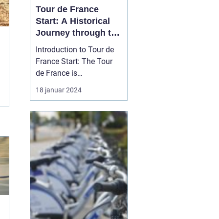
Tour de France
Start: A Historical
Journey through the
Iconic Cycling Race
Introduction to Tour de
France Start: The Tour
de France is
undoubtedly one of the
18 januar 2024
most prestigious and
grueling cycling races in
the world. Each year,
professional cyclists
from around the globe
gather for this epic
event, showcasing their
endurance...