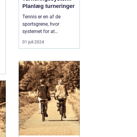
Planlæg turneringer
Tennis er en af de
sportsgrene, hvor
systemet for at
arrangere turneringer har
01 juli 2024
afgørende betydning for
at sikre en fair og
effektiv konkurrence. Når
en tennis turnering
organiseres, er der en
lang række aspekter at
vurdere, herunder
seeding, turnerin...