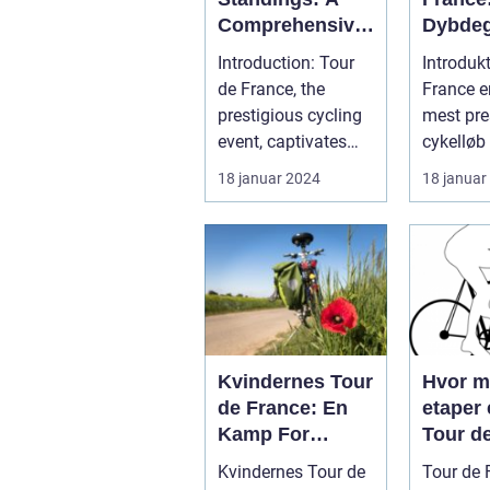
Comprehensive
Dybde
Guide for
Genne
Introduction: Tour
Introduk
Cycling
Den Me
de France, the
France e
Enthusiasts
Prestig
prestigious cycling
mest pre
Cykellø
event, captivates
cykelløb
Verden
sports enthusiasts
tiltrække
18 januar 2024
18 januar
worldwid...
millioner.
Kvindernes Tour
Hvor 
de France: En
etaper 
Kamp For
Tour d
Ligestilling og
Kvindernes Tour de
Tour de 
Anerkendelse