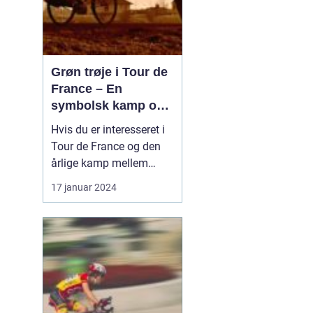
Grøn trøje i Tour de
France – En
symbolsk kamp om
point
Hvis du er interesseret i
Tour de France og den
årlige kamp mellem
verdens bedste
17 januar 2024
cykelryttere, har du helt
sikkert hørt om den
eftertragtede grønne
trøje. Denne trøje har et
specielt symbolisk
betydning og bliver
tildelt rytteren med flest