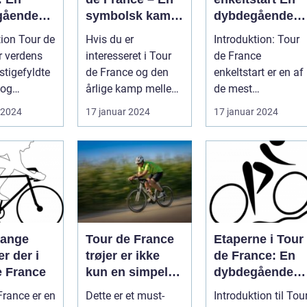
gående
symbolsk kamp
dybdegående
mgang af
om point
analyse af den
tion Tour de
Hvis du er
Introduktion: Tour
st
ultimative test a
r verdens
interesseret i Tour
de France
efyldte
rytteres
stigefyldte
de France og den
enkeltstart er en af
bsrute i
individuelle
 og
årlige kamp mellem
de mest
formåen
r hvert år
verdens bedste
prestigefyldte
 2024
17 januar 2024
17 januar 2024
..
cykelryttere, har ...
discipliner inden fo
prof...
mange
Tour de France
Etaperne i Tour
er der i
trøjer er ikke
de France: En
e France
kun en simpel
dybdegående
beklædningsgen
gennemgang af
France er en
Dette er et must-
Introduktion til Tou
stand til
verdens mest