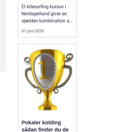
Et kitesurfing kursus i
Nordsjælland giver en
sjælden kombination af
trygge forhold, dygtige
01 juni 2026
instruktører og nogle af
landets smukkeste
kyststrækninger.
Nordsjælland byder på
lavt vand, stabile vinde
og gode
adgangsforhold, som
tilsammen gør området
...
Pokaler kolding
sådan finder du de