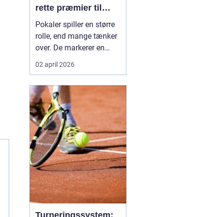
rette præmier til
enhver begivenhed
Pokaler spiller en større
rolle, end mange tænker
over. De markerer en
milepæl, samler
02 april 2026
fællesskabet og skaber
minder, som kan stå på
hylden i mange år. I og
omkring Kolding er der et
stort behov for præmier
til både sportsklubber,
skoler, foreninger ...
Turneringssystem: