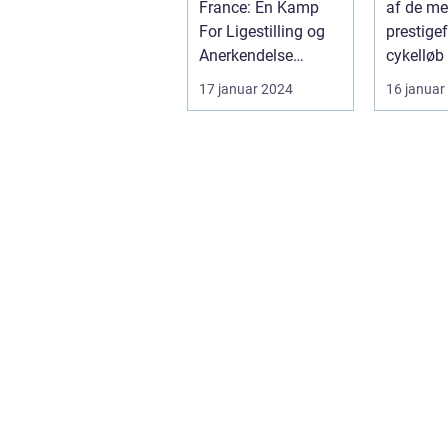
France: En Kamp
af de me
For Ligestilling og
prestigef
Anerkendelse
cykelløb 
Introduktion til
der tiltr
17 januar 2024
16 januar
Kvindernes To...
millioner 