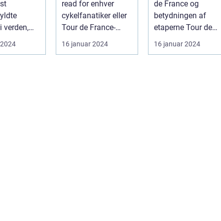
st
read for enhver
de France og
cykelryttere; de
prestigefyldte
yldte
cykelfanatiker eller
betydningen af
bærer symbolik
cykelløb
i verden,
Tour de France-
etaperne Tour de
og historie, der
ækker
entusiast, der
France er uden tviv
 2024
16 januar 2024
16 januar 2024
rækker langt ud
af tilsku...
ønsker at forstå...
et af verde...
over selve løbet